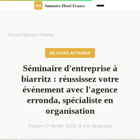
Accueil
›
Séjours Affaires
SÉJOURS AFFAIRES
Séminaire d'entreprise à
biarritz : réussissez votre
événement avec l'agence
erronda, spécialiste en
organisation
Tristan
•
17 février 2025
•
8 min de lecture