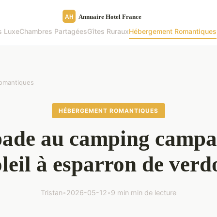
 Luxe
Chambres Partagées
Gîtes Ruraux
Hébergement Romantiques
omantiques
HÉBERGEMENT ROMANTIQUES
ade au camping campa
oleil à esparron de verd
Tristan
•
2026-05-12
•
9 min min de lecture