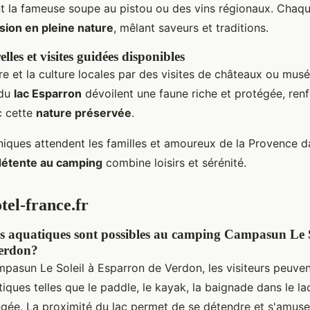
nt la fameuse soupe au pistou ou des vins régionaux. Cha
sion en pleine nature
, mêlant saveurs et traditions.
elles et visites guidées disponibles
ire et la culture locales par des visites de châteaux ou mus
 du
lac Esparron
dévoilent une faune riche et protégée, ren
c cette
nature préservée
.
ques attendent les familles et amoureux de la Provence d
détente au camping
combine loisirs et sérénité.
tel-france.fr
tés aquatiques sont possibles au camping Campasun Le S
erdon?
asun Le Soleil à Esparron de Verdon, les visiteurs peuvent
tiques telles que le paddle, le kayak, la baignade dans le la
ongée. La proximité du lac permet de se détendre et s'amus