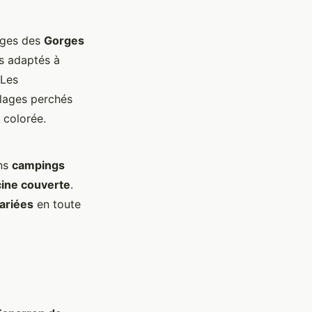
sages des
Gorges
ts adaptés à
 Les
llages perchés
 colorée.
ins
campings
cine couverte
.
variées
en toute