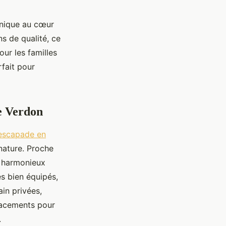
unique au cœur
s de qualité, ce
our les familles
rfait pour
e Verdon
escapade en
nature. Proche
e harmonieux
s bien équipés,
ain privées,
placements pour
.