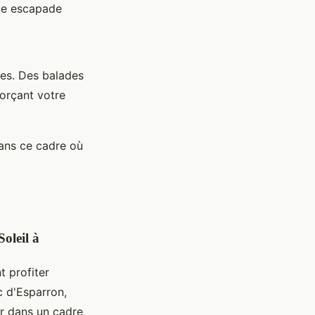
que escapade
ées. Des balades
forçant votre
ans ce cadre où
oleil à
 profiter
c d'Esparron,
er dans un cadre