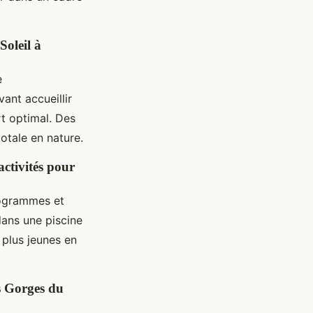
oleil à
e
nt accueillir
rt optimal. Des
otale en nature.
ctivités pour
rogrammes et
dans une piscine
 plus jeunes en
s Gorges du