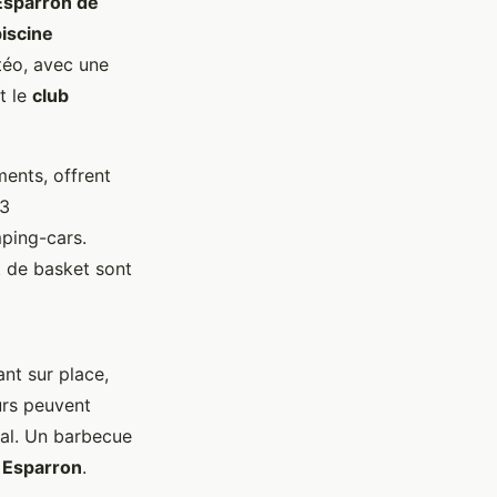
Esparron de
iscine
téo, avec une
t le
club
ents, offrent
63
ping-cars.
t de basket sont
ant sur place,
urs peuvent
ial. Un barbecue
c Esparron
.