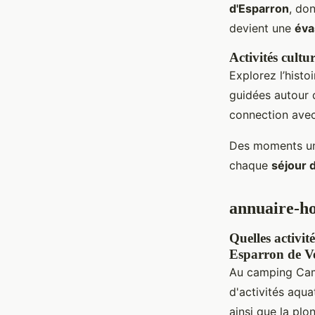
d'Esparron
, do
devient une
éva
Activités cultur
Explorez l’histo
guidées autour
connection ave
Des moments uni
chaque
séjour 
annuaire-ho
Quelles activi
Esparron de V
Au camping Camp
d'activités aqua
ainsi que la pl