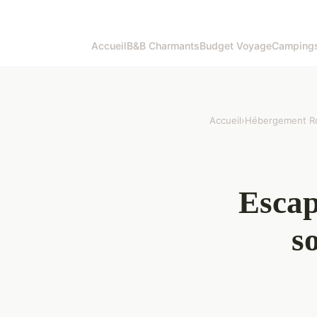
Accueil
B&B Charmants
Budget Voyage
Campings
Accueil
›
Hébergement R
Escap
s