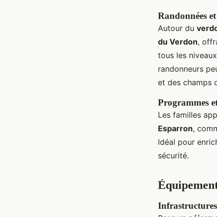
Randonnées et 
Autour du
verd
du Verdon
, off
tous les niveau
randonneurs peu
et des champs
Programmes et
Les familles ap
Esparron
, comm
Idéal pour enric
sécurité.
Équipement
Infrastructure