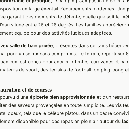
confortable et pratique
, le camping Campasun Le Soleil à
sposition un large éventail d’équipements modernes. Une
p
ée garantit des moments de détente, quelle que soit la mé
’eau située entre 26 et 28 degrés. Les familles apprécieron
tement équipé pour des activités ludiques adaptées.
ec salle de bain privée
, présentes dans certains hébergem
al pour un séjour sans compromis. Le terrain, réparti sur 
acieux, est conçu pour accueillir tentes, caravanes et cam
amateurs de sport, des terrains de football, de ping-pong e
tauration et de courses
 pourvu d'une
épicerie bien approvisionnée
et d’un restaur
iter des saveurs provençales en toute simplicité. Les visite
ts locaux, tels que le célèbre pistou, dans un cadre conviv
alement disponible pour des repas en plein air autour du
la