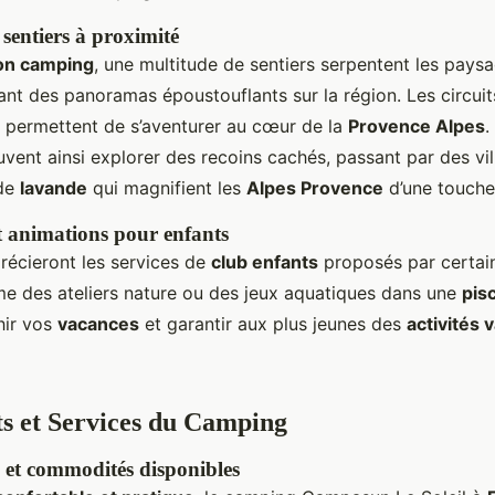
sentiers à proximité
on camping
, une multitude de sentiers serpentent les pay
rant des panoramas époustouflants sur la région. Les circui
x permettent de s’aventurer au cœur de la
Provence Alpes
.
vent ainsi explorer des recoins cachés, passant par des vi
 de
lavande
qui magnifient les
Alpes Provence
d’une touche
 animations pour enfants
précieront les services de
club enfants
proposés par certa
e des ateliers nature ou des jeux aquatiques dans une
pis
hir vos
vacances
et garantir aux plus jeunes des
activités 
s et Services du Camping
s et commodités disponibles