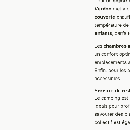
Pour un
séjour 
Verdon
met à di
couverte
chauff
température de l
enfants
, parfai
Les
chambres av
un confort optim
emplacements sp
Enfin, pour les 
accessibles.
Services de res
Le camping est
idéals pour prof
savourer des pla
collectif est ég