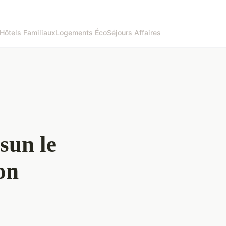
Hôtels Familiaux
Logements Éco
Séjours Affaires
sun le
on