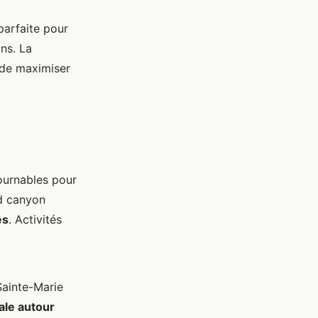
parfaite pour
ins. La
 de maximiser
tournables pour
nd canyon
es
. Activités
Sainte-Marie
ale autour