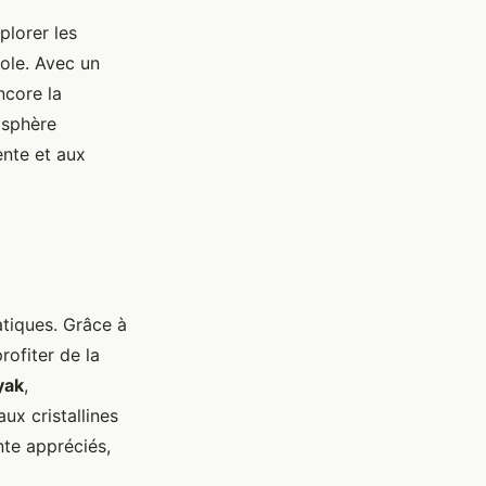
plorer les
ole. Avec un
ncore la
osphère
ente et aux
atiques. Grâce à
profiter de la
yak
,
ux cristallines
te appréciés,